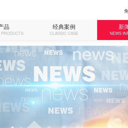
p on line 71
产品
经典案例
新
D PRODUCTS
CLASSIC CASE
NEWS IN