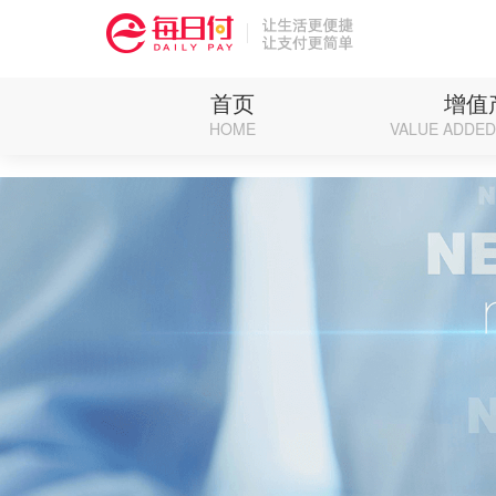
Deprecated: Function eregi() is deprecated in /weipan/renzhen/source/core/run.ph
首页
增值
HOME
VALUE ADDE