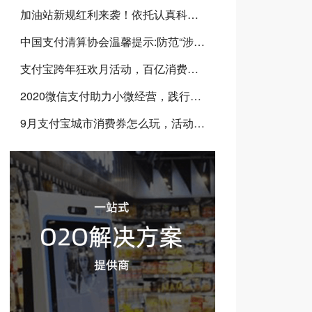
加油站新规红利来袭！依托​认真科技数字化SaaS系统，抢占加油站千亿市场
中国支付清算协会温馨提示:防范“涉疫诈骗”,反诈拒赌 安全支付
支付宝跨年狂欢月活动，百亿消费劵等你来抢
2020微信支付助力小微经营，践行金融普惠
9月支付宝城市消费券怎么玩，活动玩法规则介绍