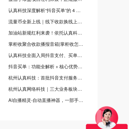
认真科技深度解析“抖音买单”的 4 大核心经营优势，商家为什么要开通抖音买单？
流量币全新上线｜线下收款换线上曝光，门店增收新方案
加油站新规红利来袭！依托​认真科技数字化SaaS系统，抢占加油站千亿市场
掌柜收聚合收款播报音箱|掌柜收怎么样？掌柜收聚合收款音箱有什么优势？
认真科技全面入局抖音支付、买单、点餐三大体系，共建本地生活数字化新生态
抖音买单：功能全解析 + 核心优势，助力本地商家流量与营收双增长
杭州认真科技：首批抖音支付服务商，全链路赋能本地生活商业升级
杭州认真网络科技｜三大业务板块，打造实体商家数字化经营闭环
AI自播精灵-自动直播神器，一部手机就可以实现实景自动直播